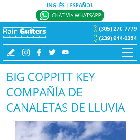
INGLÉS
|
ESPAÑOL
CHAT VÍA WHATSAPP
(305) 270-7779
(239) 944-0354
BIG COPPITT KEY
COMPAÑÍA DE
CANALETAS DE LLUVIA