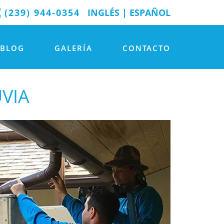
(239) 944-0354
INGLÉS
|
ESPAÑOL
BLOG
GALERÍA
CONTACTO
VIA