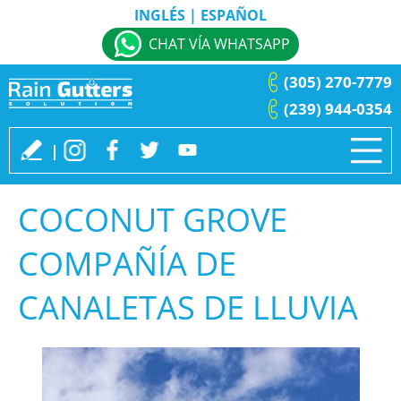
INGLÉS
|
ESPAÑOL
CHAT VÍA WHATSAPP
(305) 270-7779
(239) 944-0354
COCONUT GROVE
COMPAÑÍA DE
CANALETAS DE LLUVIA