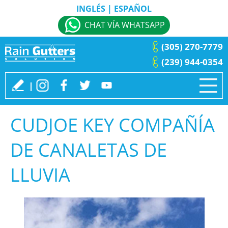
INGLÉS
|
ESPAÑOL
CHAT VÍA WHATSAPP
(305) 270-7779
(239) 944-0354
CUDJOE KEY COMPAÑÍA
DE CANALETAS DE
LLUVIA