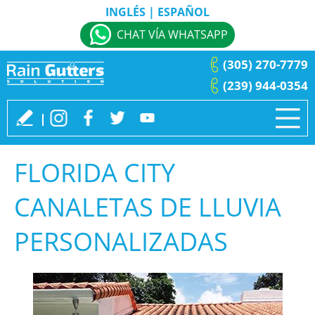
INGLÉS
|
ESPAÑOL
CHAT VÍA WHATSAPP
(305) 270-7779
(239) 944-0354
FLORIDA CITY
CANALETAS DE LLUVIA
PERSONALIZADAS