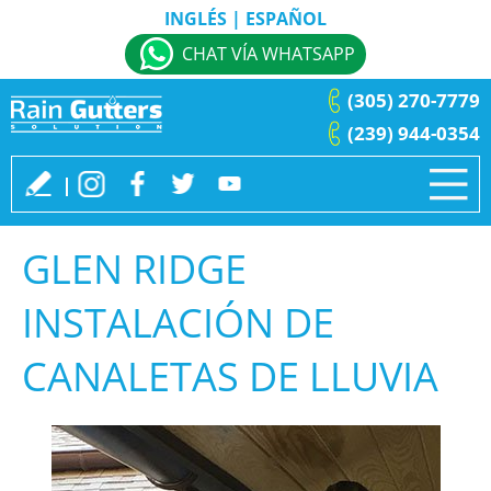
INGLÉS
|
ESPAÑOL
CHAT VÍA WHATSAPP
(305) 270-7779
(239) 944-0354
GLEN RIDGE
INSTALACIÓN DE
CANALETAS DE LLUVIA