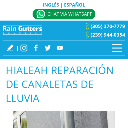
INGLÉS
|
ESPAÑOL
CHAT VÍA WHATSAPP
(305) 270-7779
(239) 944-0354
HIALEAH REPARACIÓN
DE CANALETAS DE
LLUVIA