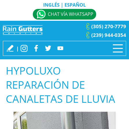
INGLÉS
|
ESPAÑOL
CHAT VÍA WHATSAPP
(305) 270-7779
(239) 944-0354
HYPOLUXO
REPARACIÓN DE
CANALETAS DE LLUVIA