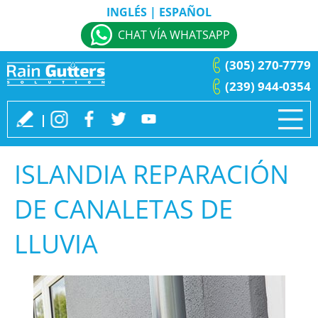
INGLÉS
|
ESPAÑOL
CHAT VÍA WHATSAPP
(305) 270-7779
(239) 944-0354
ISLANDIA REPARACIÓN
DE CANALETAS DE
LLUVIA