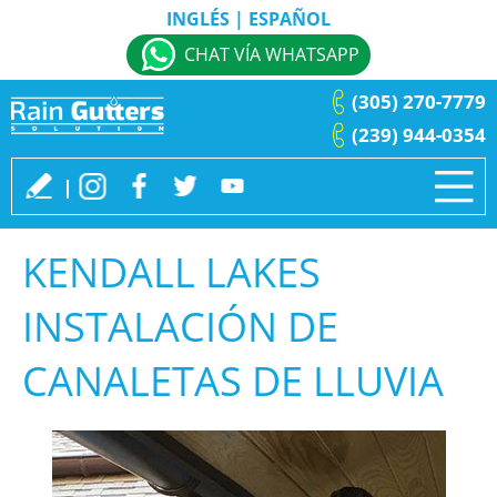
INGLÉS
|
ESPAÑOL
CHAT VÍA WHATSAPP
(305) 270-7779
(239) 944-0354
KENDALL LAKES
INSTALACIÓN DE
CANALETAS DE LLUVIA