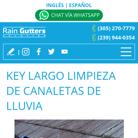
INGLÉS
|
ESPAÑOL
CHAT VÍA WHATSAPP
(305) 270-7779
(239) 944-0354
KEY LARGO LIMPIEZA
DE CANALETAS DE
LLUVIA