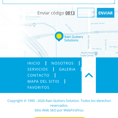
Enviar código
0813
INICIO
NOSOTROS
SERVICIOS
GALERIA
CONTACTO
MAPA DEL SITIO
FAVORITOS
Copyright © 1995 - 2026 Rain Gutters Solution. Todos los derechos
reservados.
Sitio Web SEO
por
WebFindYou