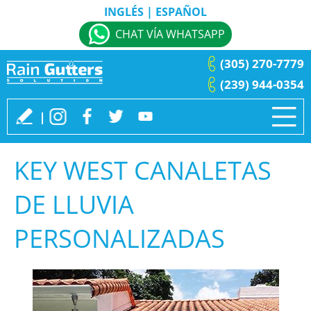
INGLÉS
|
ESPAÑOL
CHAT VÍA WHATSAPP
(305) 270-7779
(239) 944-0354
KEY WEST CANALETAS
DE LLUVIA
PERSONALIZADAS