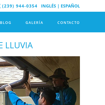
(239) 944-0354
INGLÉS
|
ESPAÑOL
BLOG
GALERÍA
CONTACTO
E LLUVIA