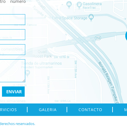
stro número
RVICIOS
GALERIA
CONTACTO
M
 derechos reservados.