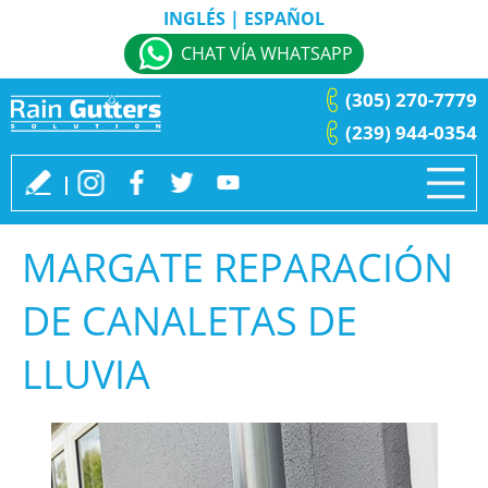
INGLÉS
|
ESPAÑOL
CHAT VÍA WHATSAPP
(305) 270-7779
(239) 944-0354
MARGATE REPARACIÓN
DE CANALETAS DE
LLUVIA