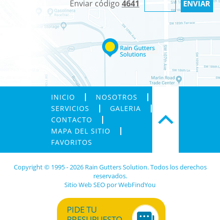
Enviar código
4641
INICIO
NOSOTROS
SERVICIOS
GALERIA
CONTACTO
MAPA DEL SITIO
FAVORITOS
Copyright © 1995 - 2026 Rain Gutters Solution. Todos los derechos
reservados.
Sitio Web SEO
por
WebFindYou
PIDE TU
PRESUPUESTO