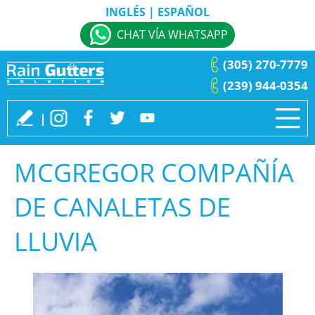
INGLÉS
|
ESPAÑOL
CHAT VÍA WHATSAPP
(305) 270-7779
(239) 944-0354
MCGREGOR COMPAÑÍA
DE CANALETAS DE
LLUVIA