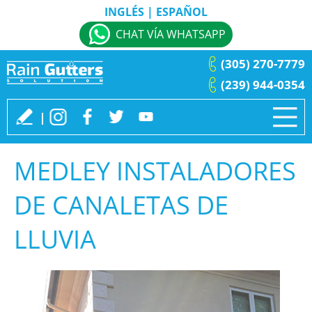
INGLÉS
|
ESPAÑOL
CHAT VÍA WHATSAPP
(305) 270-7779
(239) 944-0354
MEDLEY INSTALADORES
DE CANALETAS DE
LLUVIA