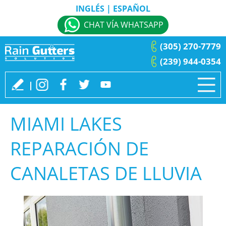
INGLÉS
|
ESPAÑOL
CHAT VÍA WHATSAPP
(305) 270-7779
(239) 944-0354
MIAMI LAKES
REPARACIÓN DE
CANALETAS DE LLUVIA