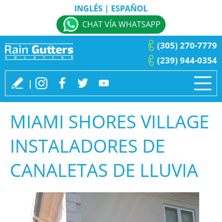
INGLÉS
|
ESPAÑOL
CHAT VÍA WHATSAPP
(305) 270-7779
(239) 944-0354
MIAMI SHORES VILLAGE
INSTALADORES DE
CANALETAS DE LLUVIA