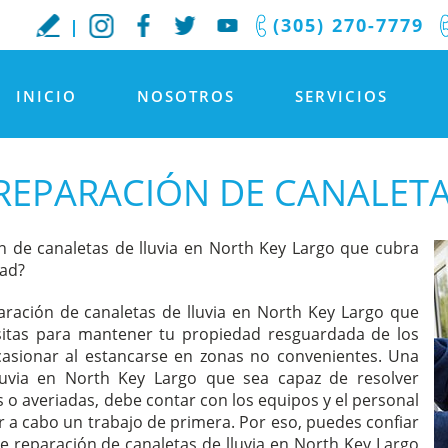
(305) 270-7779
INICIO
NOSOTROS
SERVICIOS
REPARACIÓN DE CANALETA
 de canaletas de lluvia en North Key Largo que cubra
dad?
aración de canaletas de lluvia en North Key Largo que
esitas para mantener tu propiedad resguardada de los
ocasionar al estancarse en zonas no convenientes. Una
luvia en North Key Largo que sea capaz de resolver
 o averiadas, debe contar con los equipos y el personal
r a cabo un trabajo de primera. Por eso, puedes confiar
 reparación de canaletas de lluvia en North Key Largo