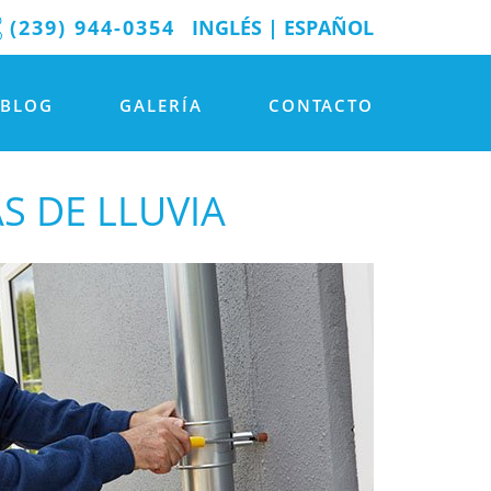
(239) 944-0354
INGLÉS
|
ESPAÑOL
BLOG
GALERÍA
CONTACTO
S DE LLUVIA