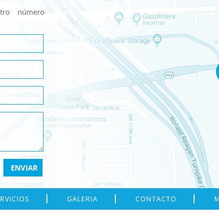
stro número
RVICIOS
GALERIA
CONTACTO
M