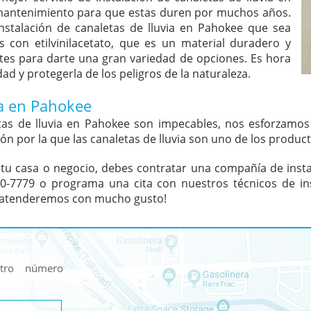
mantenimiento para que estas duren por muchos años.
nstalación de canaletas de lluvia en Pahokee que sea
 con etilvinilacetato, que es un material duradero y
tes para darte una gran variedad de opciones. Es hora
ad y protegerla de los peligros de la naturaleza.
ia en Pahokee
letas de lluvia en Pahokee son impecables, nos esforzamo
azón por la que las canaletas de lluvia son uno de los prod
tu casa o negocio, debes contratar una compañía de insta
70-7779 o programa una cita con nuestros técnicos de ins
 atenderemos con mucho gusto!
stro número