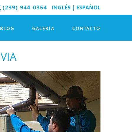
(239) 944-0354
INGLÉS
|
ESPAÑOL
BLOG
GALERÍA
CONTACTO
VIA