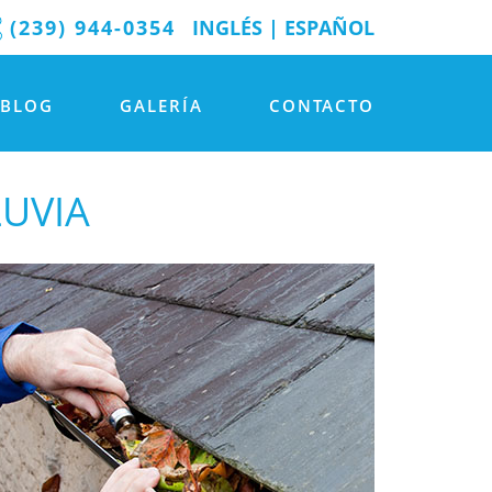
(239) 944-0354
INGLÉS
|
ESPAÑOL
BLOG
GALERÍA
CONTACTO
LUVIA