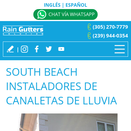
INGLÉS
|
ESPAÑOL
CHAT VÍA WHATSAPP
(305) 270-7779
(239) 944-0354
SOUTH BEACH
INSTALADORES DE
CANALETAS DE LLUVIA