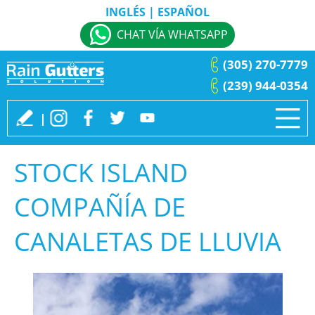
INGLÉS
|
ESPAÑOL
CHAT VÍA WHATSAPP
(305) 270-7779
(239) 944-0354
STOCK ISLAND
COMPAÑÍA DE
CANALETAS DE LLUVIA