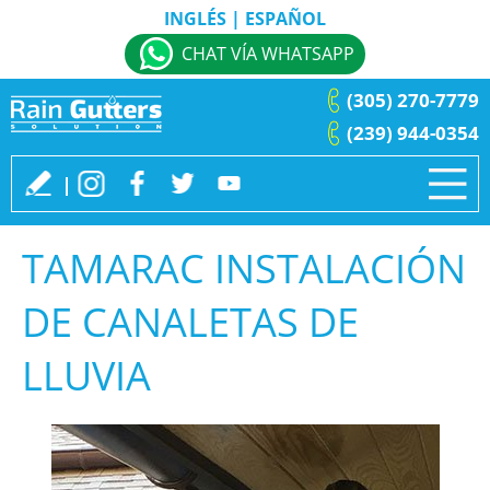
INGLÉS
|
ESPAÑOL
CHAT VÍA WHATSAPP
(305) 270-7779
(239) 944-0354
TAMARAC INSTALACIÓN
DE CANALETAS DE
LLUVIA