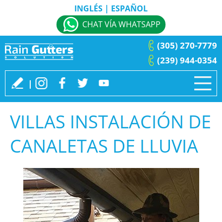
INGLÉS
|
ESPAÑOL
CHAT VÍA WHATSAPP
(305) 270-7779
(239) 944-0354
VILLAS INSTALACIÓN DE
CANALETAS DE LLUVIA