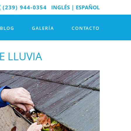
(239) 944-0354
INGLÉS
|
ESPAÑOL
BLOG
GALERÍA
CONTACTO
E LLUVIA