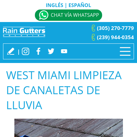
INGLÉS
|
ESPAÑOL
CHAT VÍA WHATSAPP
(305) 270-7779
(239) 944-0354
WEST MIAMI LIMPIEZA
DE CANALETAS DE
LLUVIA