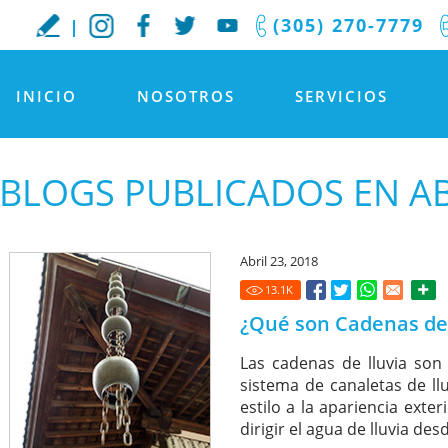
(305) 270-7779
INICIO
NOSOTROS
SERVICIOS
BLOGS PUBLICADOS EN AB
Abril 23, 2018
13.1
K
¿Qué son Cadenas de
Las cadenas de lluvia son
sistema de canaletas de ll
estilo a la apariencia exte
dirigir el agua de lluvia desd