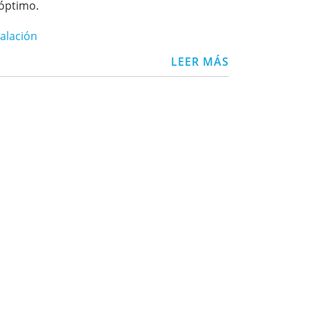
óptimo.
talación
LEER MÁS