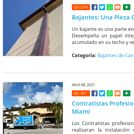
2.51
K
Bajantes: Una Pieza C
Un bajante es una parte ese
Desempeña un papel integ
acumulado en su techo y ver
Categoría:
Bajantes de Can
Abril 08, 2021
471
Contratistas Profesi
Miami
Los Contratistas profesion
realizaran la instalació