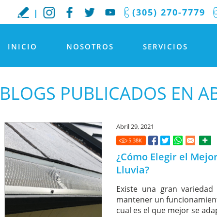
(305) 270-7779
INICIO
NOSOTROS
SERVICIOS
BLOGS PUBLICADOS EN AB
Abril 29, 2021
5.38
K
¿Cómo Elegir el Mejo
Lluvia?
Existe una gran variedad
mantener un funcionamiento
cual es el que mejor se ada