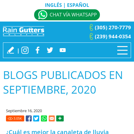
INGLÉS
|
ESPAÑOL
CHAT VÍA WHATSAPP
(305) 270-7779
(239) 944-0354
BLOGS PUBLICADOS EN
SEPTIEMBRE, 2020
Septiembre 16, 2020
3.05
K
¿Cuál es mejor la canaleta de lluvia