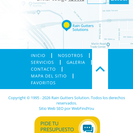
INICIO
NOSOTROS
SERVICIOS
GALERIA
CONTACTO
MAPA DEL SITIO
FAVORITOS
Copyright © 1995 - 2026 Rain Gutters Solution. Todos los derechos
reservados.
Sitio Web SEO
por
WebFindYou
PIDE TU
PRESUPUESTO