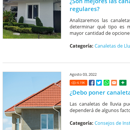
¿Son mejores las cana
regulares?
Analizaremos las canaleta
determinar qué tipo es m
mayor cantidad de opciones
Categoría:
Canaletas de Llu
Agosto 03, 2022
4.19
K
¿Debo poner canaleta
Las canaletas de lluvia p
dependerá de algunos facto
Categoría:
Consejos de Ins