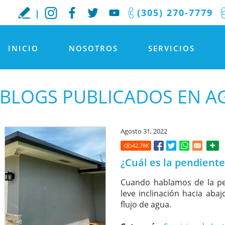
(305) 270-7779
INICIO
NOSOTROS
SERVICIOS
BLOGS PUBLICADOS EN A
Agosto 31, 2022
42.78
K
¿Cuál es la pendient
Cuando hablamos de la pen
leve inclinación hacia aba
flujo de agua.