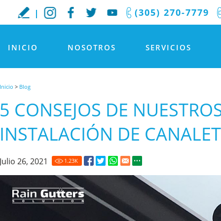
(305) 270-7779
INICIO
NOSOTROS
SERVICIOS
Inicio
>
Blog
5 CONSEJOS DE NUESTRO
INSTALACIÓN DE CANALET
Julio 26, 2021
1.23
K