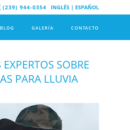
(239) 944-0354
INGLÉS
|
ESPAÑOL
BLOG
GALERÍA
CONTACTO
S EXPERTOS SOBRE
AS PARA LLUVIA