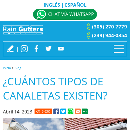
INGLÉS
|
ESPAÑOL
CHAT VÍA WHATSAPP
(305) 270-7779
(239) 944-0354
Inicio
>
Blog
¿CUÁNTOS TIPOS DE
CANALETAS EXISTEN?
Abril 14, 2023
3.63
K