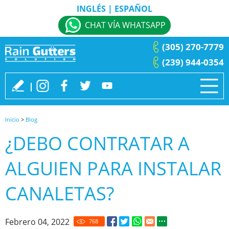
INGLÉS
|
ESPAÑOL
CHAT VÍA WHATSAPP
(305) 270-7779
(239) 944-0354
Inicio
>
Blog
¿DEBO CONTRATAR A
ALGUIEN PARA INSTALAR
CANALETAS?
Febrero 04, 2022
768