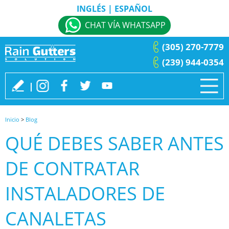
INGLÉS
|
ESPAÑOL
CHAT VÍA WHATSAPP
(305) 270-7779
(239) 944-0354
Inicio
>
Blog
QUÉ DEBES SABER ANTES
DE CONTRATAR
INSTALADORES DE
CANALETAS