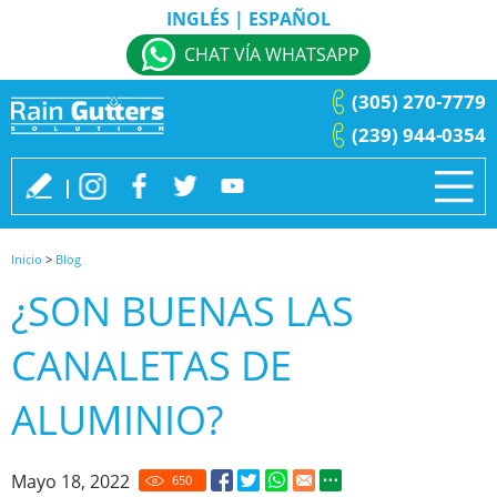
INGLÉS
|
ESPAÑOL
CHAT VÍA WHATSAPP
(305) 270-7779
(239) 944-0354
Inicio
>
Blog
¿SON BUENAS LAS
CANALETAS DE
ALUMINIO?
Mayo 18, 2022
650